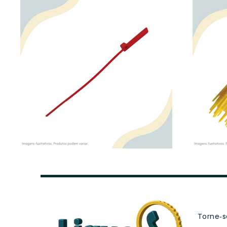
Torne‑se