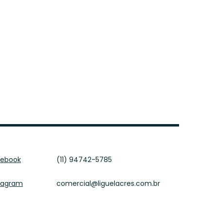
cebook
(11) 94742-5785
tagram
comercial@liguelacres.com.br