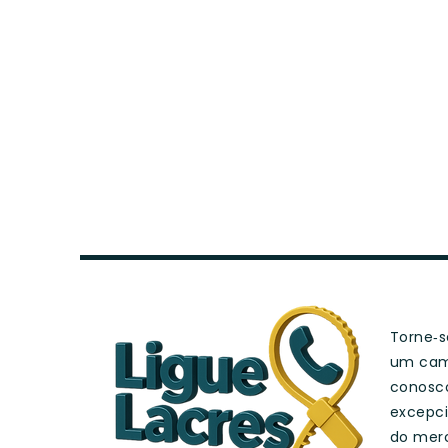
Torne‑se
um cam
conosc
excepci
do merc