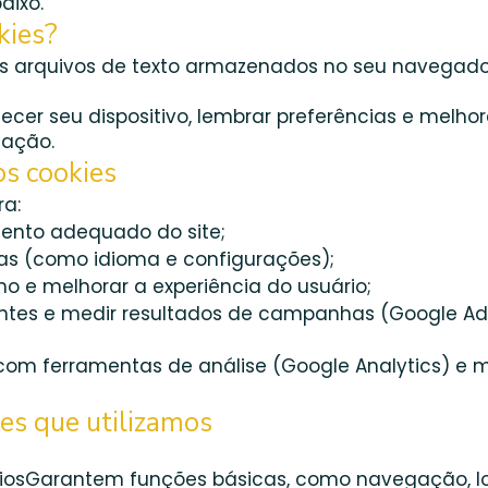
aixo.
kies?
s arquivos de texto armazenados no seu navegad
cer seu dispositivo, lembrar preferências e melhor
gação.
os cookies
ra:
mento adequado do site;
as (como idioma e configurações);
o e melhorar a experiência do usuário;
vantes e medir resultados de campanhas (Google Ad
 com ferramentas de análise (Google Analytics) e 
ies que utilizamos
riosGarantem funções básicas, como navegação, l