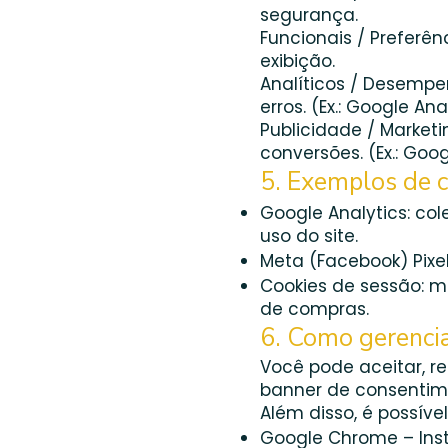
segurança.
Funcionais / Prefer
exibição.
Analíticos / Desempe
erros. (Ex.: Google Ana
Publicidade / Market
conversões. (Ex.: Goog
5. Exemplos de c
Google Analytics: c
uso do site.
Meta (Facebook) Pixe
Cookies de sessão: m
de compras.
6. Como gerencia
Você pode aceitar, r
banner de consentime
Além disso, é possíve
Google Chrome – Ins