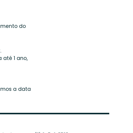
namento do
.
 até 1 ano,
emos a data