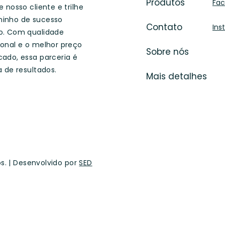
Produtos
Fa
 nosso cliente e trilhe
inho de sucesso
Contato
Ins
o. Com qualidade
onal e o melhor preço
Sobre nós
ado, essa parceria é
a de resultados.
Mais detalhes
os. | Desenvolvido por
SED