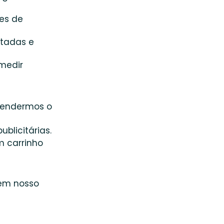
es de
itadas e
medir
tendermos o
blicitárias.
m carrinho
 em nosso