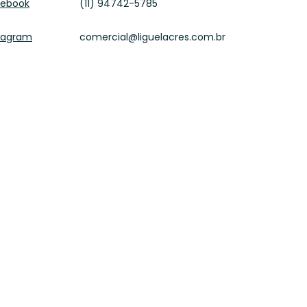
cebook
(11) 94742-5785
tagram
comercial@liguelacres.com.br