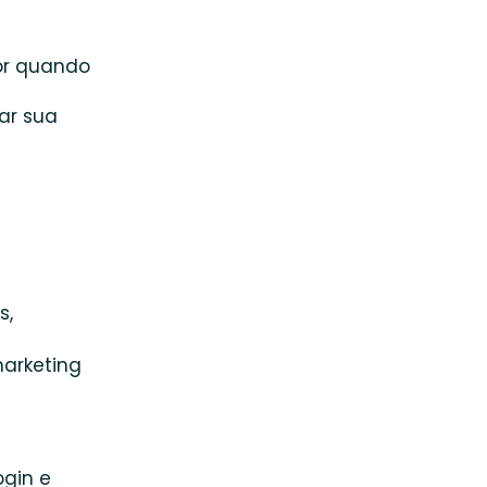
or quando
ar sua
s,
marketing
ogin e