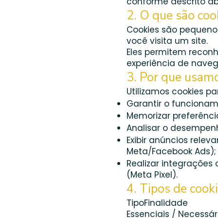
conforme descrito ab
2. O que são coo
Cookies são pequeno
você visita um site.
Eles permitem reconhe
experiência de nave
3. Por que usam
Utilizamos cookies pa
Garantir o funciona
Memorizar preferênci
Analisar o desempenh
Exibir anúncios rele
Meta/Facebook Ads);
Realizar integrações
(Meta Pixel).
4. Tipos de cook
TipoFinalidade
Essenciais / Necessá