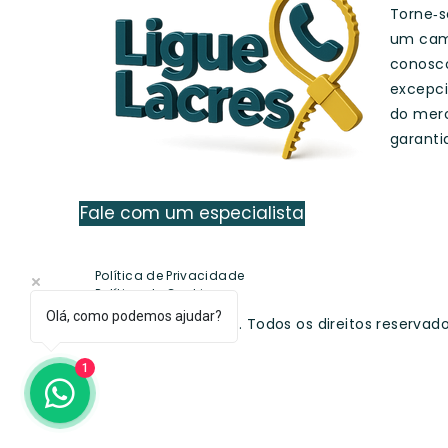
Torne‑se
um cam
conosc
excepci
do merc
garanti
Fale com um especialista
Política de Privacidade
Política de Cookies
Olá, como podemos ajudar?
© 2025 Ligue Lacres. Todos os direitos reservad
1