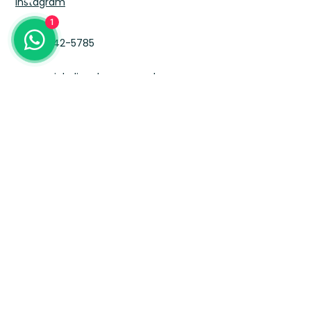
Instagram
1
(11) 94742-5785
comercial@liguelacres.com.br
Política de Privacidade
Política de Cookies
© 2025 Ligue Lacres. Todos os direitos
reservados. | Desenvolvido por
SED